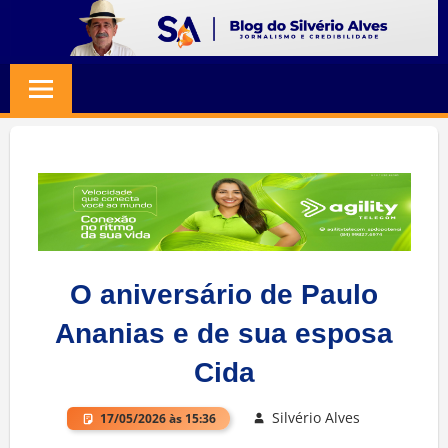
Skip
to
BLOG
Jornalismo
content
e
SILVERIO
Credibilidade
ALVES
O aniversário de Paulo
Ananias e de sua esposa
Cida
Silvério Alves
17/05/2026 às 15:36