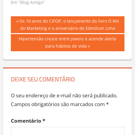
Em "Blog Antigo"
Navegação
Previous
Os 10 anos do CIFOP, o lançamento do livro O Rei
Post:
do Marketing e o aniversário de Edmílson Lima
de
Next
Hipertensão cresce entre jovens e acende alerta
Post
Post:
para hábitos de vida
DEIXE SEU COMENTÁRIO
O seu endereço de e-mail não será publicado.
Campos obrigatórios são marcados com
*
Comentário
*