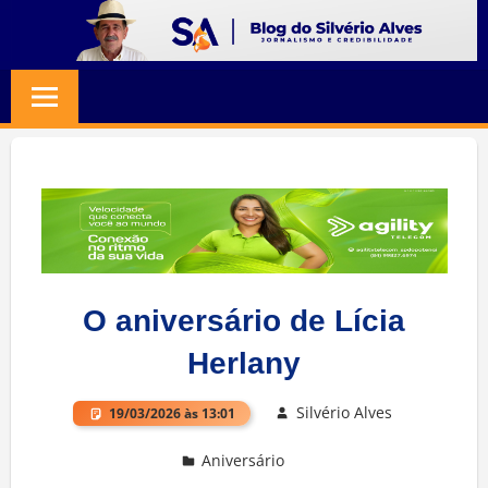
Skip
to
BLOG
Jornalismo
content
e
SILVERIO
Credibilidade
ALVES
O aniversário de Lícia
Herlany
Silvério Alves
19/03/2026 às 13:01
Aniversário
Deixe um comentário