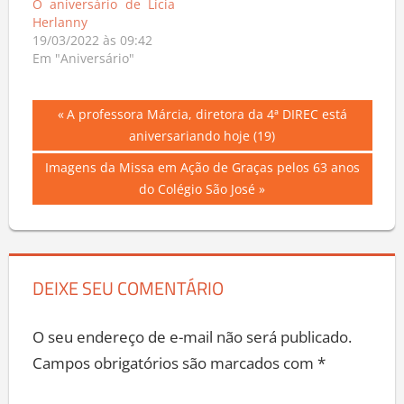
O aniversário de Lícia
Herlanny
19/03/2022 às 09:42
Em "Aniversário"
Navegação
Previous
A professora Márcia, diretora da 4ª DIREC está
Post:
aniversariando hoje (19)
de
Next
Imagens da Missa em Ação de Graças pelos 63 anos
Post
Post:
do Colégio São José
DEIXE SEU COMENTÁRIO
O seu endereço de e-mail não será publicado.
Campos obrigatórios são marcados com
*