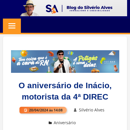
Skip
to
BLOG
Jornalismo
content
e
SILVERIO
Credibilidade
ALVES
O aniversário de Inácio,
motorista da 4ª DIREC
Silvério Alves
20/04/2024 às 14:08
Aniversário
Deixe um comentário