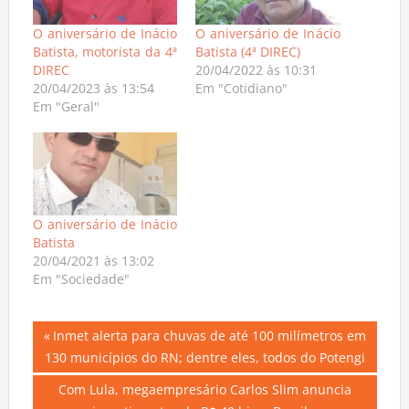
O aniversário de Inácio
O aniversário de Inácio
Batista, motorista da 4ª
Batista (4ª DIREC)
DIREC
20/04/2022 às 10:31
20/04/2023 às 13:54
Em "Cotidiano"
Em "Geral"
O aniversário de Inácio
Batista
20/04/2021 às 13:02
Em "Sociedade"
Navegação
Previous
Inmet alerta para chuvas de até 100 milímetros em
Post:
130 municípios do RN; dentre eles, todos do Potengi
de
Next
Com Lula, megaempresário Carlos Slim anuncia
Post