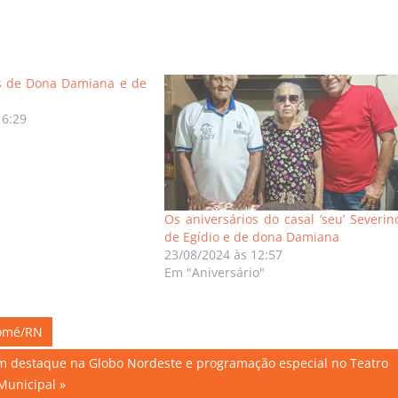
os de Dona Damiana e de
16:29
Os aniversários do casal ‘seu’ Severin
de Egídio e de dona Damiana
23/08/2024 às 12:57
Em "Aniversário"
Tomé/RN
om destaque na Globo Nordeste e programação especial no Teatro
Municipal