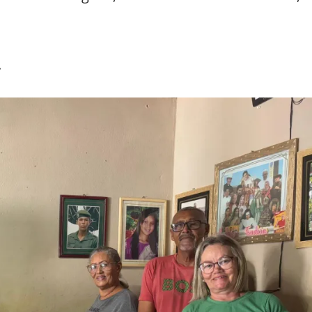
verino de Egídio, e mãe dentre outros filhos, 
.