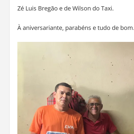
vida. Dona Damiana é casada com ‘seu’ Se
Zé Luis Bregão e de Wilson do Taxi.
À aniversariante, parabéns e tudo de bom