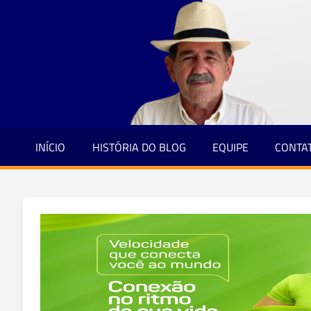
Jornalismo
Skip
e
to
Credibilidade
content
INÍCIO
HISTÓRIA DO BLOG
EQUIPE
CONTA