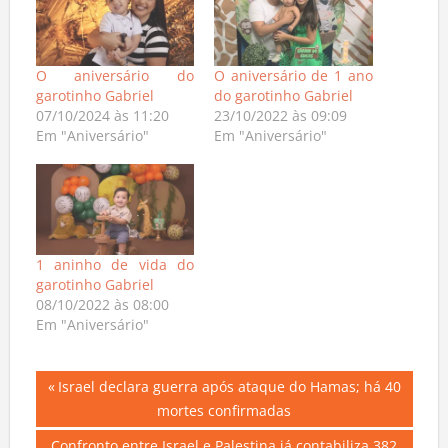
O aniversário do
O aniversário de 1 ano
garotinho Gabriel
do garotinho Gabriel
07/10/2024 às 11:20
23/10/2022 às 09:09
Em "Aniversário"
Em "Aniversário"
1 aninho de vida do
garotinho Gabriel
08/10/2022 às 08:00
Em "Aniversário"
Navegação
Previous
Israel declara guerra após ataque do Hamas; há 40
Post:
mortes confirmadas
de
Next
Confronto entre Israel e Palestina já contabiliza 382