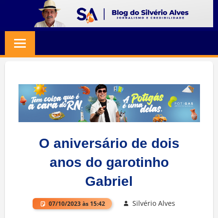
Skip
to
BLOG
Jornalismo
content
e
SILVERIO
Credibilidade
ALVES
O aniversário de dois
anos do garotinho
Gabriel
Silvério Alves
07/10/2023 às 15:42