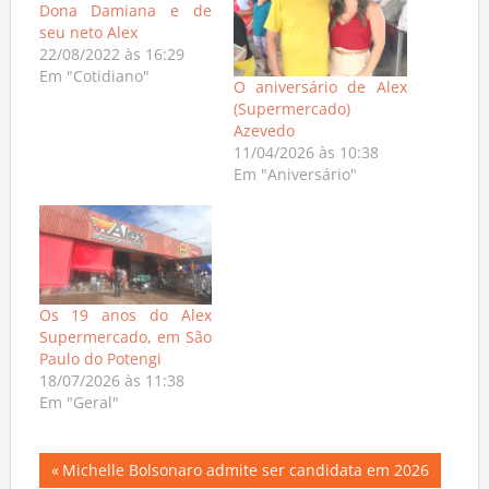
Dona Damiana e de
seu neto Alex
22/08/2022 às 16:29
Em "Cotidiano"
O aniversário de Alex
(Supermercado)
Azevedo
11/04/2026 às 10:38
Em "Aniversário"
Os 19 anos do Alex
Supermercado, em São
Paulo do Potengi
18/07/2026 às 11:38
Em "Geral"
Navegação
Previous
Michelle Bolsonaro admite ser candidata em 2026