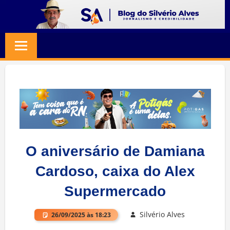
Skip
to
BLOG
Jornalismo
content
e
SILVERIO
Credibilidade
ALVES
O aniversário de Damiana
Cardoso, caixa do Alex
Supermercado
Silvério Alves
26/09/2025 às 18:23