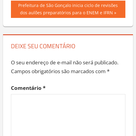
Post:
de
Next
Prefeitura de São Gonçalo inicia ciclo de revisões
Post:
dos aulões preparatórios para o ENEM e IFRN
Post
DEIXE SEU COMENTÁRIO
O seu endereço de e-mail não será publicado.
Campos obrigatórios são marcados com
*
Comentário
*