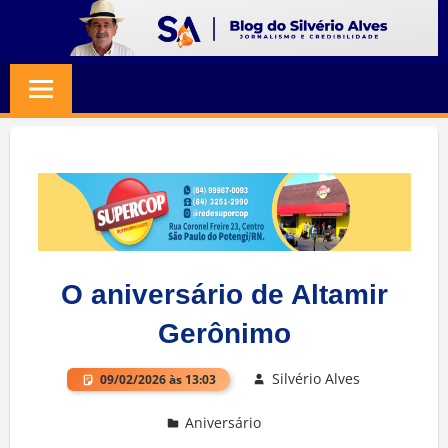
Skip
to
BLOG
Jornalismo
content
e
SILVERIO
Credibilidade
ALVES
O aniversário de Altamir
Gerônimo
Silvério Alves
09/02/2026 às 13:03
Aniversário
Deixe um comentário