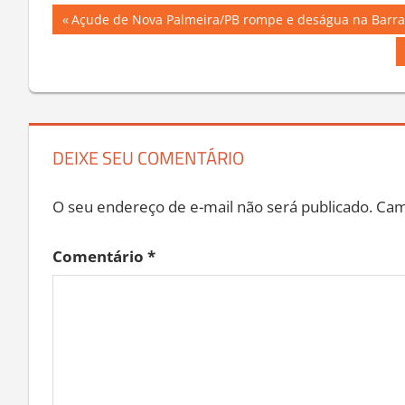
Navegação
Previous
Açude de Nova Palmeira/PB rompe e deságua na Barr
Post:
de
Post
DEIXE SEU COMENTÁRIO
O seu endereço de e-mail não será publicado.
Cam
Comentário
*