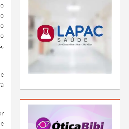
do
do
 o
 o
s,
de
ra
or
ue