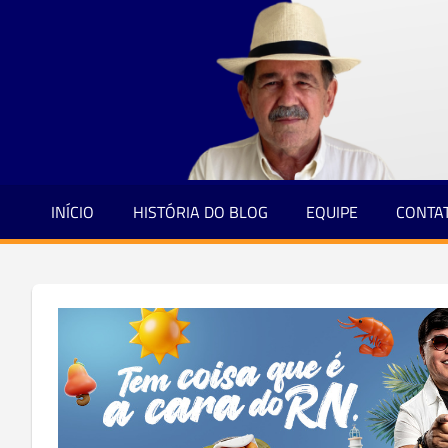
Jornalismo
Skip
e
to
Credibilidade
content
INÍCIO
HISTÓRIA DO BLOG
EQUIPE
CONTA