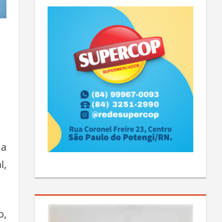
 a
l,
o,