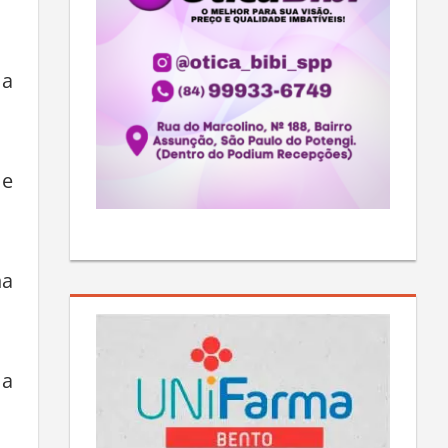
ma
 e
na
ma