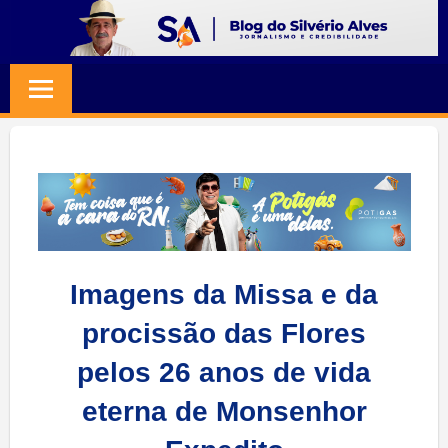
Skip
to
BLOG
Jornalismo
content
e
SILVERIO
Credibilidade
ALVES
Imagens da Missa e da
procissão das Flores
pelos 26 anos de vida
eterna de Monsenhor