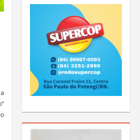
 a
o”
io