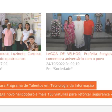
ouso Luzinete Cardoso
LAGOA DE VELHOS: Prefeita Sonyar
do quatro anos
comemora aniversário com o povo
17:02
24/10/2022 às 09:10
o"
Em "Sociedade"
para Programa de Talentos em Tecnologia da Informação
ga novo helicóptero e mais 150 viaturas para reforçar segurança