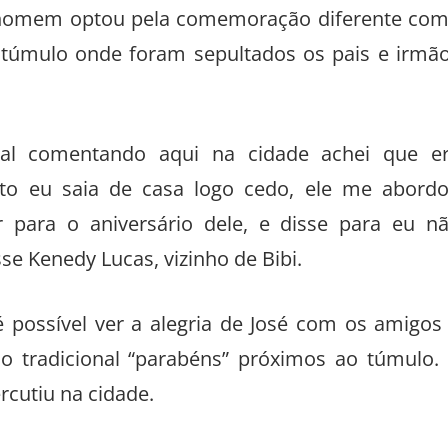
o homem optou pela comemoração diferente co
o túmulo onde foram sepultados os pais e irmã
oal comentando aqui na cidade achei que e
nto eu saia de casa logo cedo, ele me abord
 para o aniversário dele, e disse para eu n
se Kenedy Lucas, vizinho de Bibi.
é possível ver a alegria de José com os amigos
m o tradicional “parabéns” próximos ao túmulo.
rcutiu na cidade.