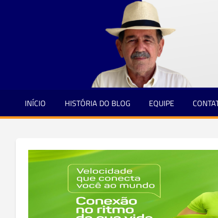
Jornalismo
Skip
e
to
Credibilidade
content
INÍCIO
HISTÓRIA DO BLOG
EQUIPE
CONTA