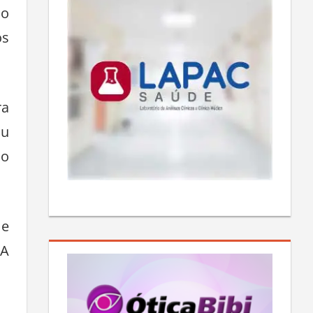
mo
os
ra
ou
ão
 e
 A