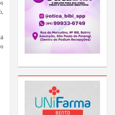
os
o,
lá
mo