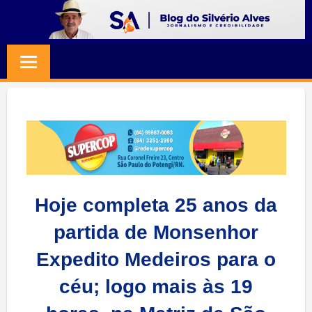
Skip
to
BLOG
Jornalismo
content
e
SILVERIO
Credibilidade
ALVES
Hoje completa 25 anos da
partida de Monsenhor
Expedito Medeiros para o
céu; logo mais às 19