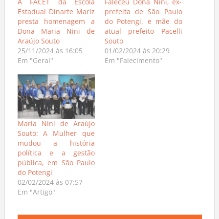
A FACET da Escola
Faleceu Dona Nini, ex-
Estadual Dinarte Mariz
prefeita de São Paulo
presta homenagem a
do Potengi, e mãe do
Dona Maria Nini de
atual prefeito Pacelli
Araújo Souto
Souto
25/11/2024 às 16:05
01/02/2024 às 20:29
Em "Geral"
Em "Falecimento"
Maria Nini de Araújo
Souto: A Mulher que
mudou a história
política e a gestão
pública, em São Paulo
do Potengi
02/02/2024 às 07:57
Em "Artigo"