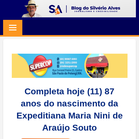
Skip
to
BLOG
Jornalismo
content
e
SILVERIO
Credibilidade
ALVES
Completa hoje (11) 87
anos do nascimento da
Expeditiana Maria Nini de
Araújo Souto