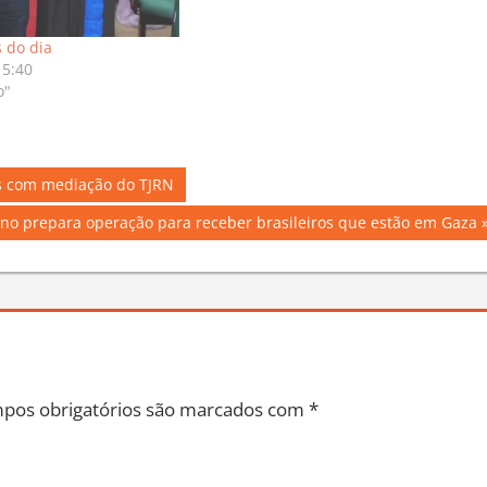
s do dia
15:40
o"
es com mediação do TJRN
no prepara operação para receber brasileiros que estão em Gaza
pos obrigatórios são marcados com
*