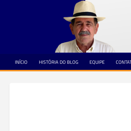
Jornalismo
Skip
e
to
Credibilidade
content
INÍCIO
HISTÓRIA DO BLOG
EQUIPE
CONTA