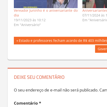
Vereador Juninho é o aniversariante do
Aniversariante
dia
07/11/2024 às 
19/11/2023 às 10:12
Em "Aniversári
Em "Aniversário"
Navegação
Previous
Estado e professores fecham acordo de R$ 403 milhõ
Post:
de
Next
Gover
Post:
Post
DEIXE SEU COMENTÁRIO
O seu endereço de e-mail não será publicado.
Cam
Comentário
*