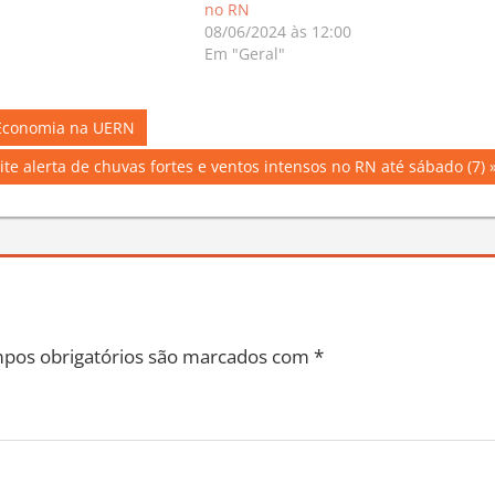
no RN
08/06/2024 às 12:00
Em "Geral"
 Economia na UERN
e alerta de chuvas fortes e ventos intensos no RN até sábado (7)
pos obrigatórios são marcados com
*