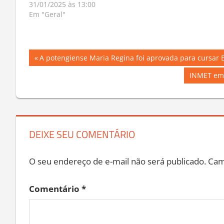
31/01/2025 às 13:00
Em "Geral"
Navegação
Previous
A potengiense Maria Regina foi aprovada para cursar
Post:
de
Next
INMET emit
Post:
Post
DEIXE SEU COMENTÁRIO
O seu endereço de e-mail não será publicado.
Cam
Comentário
*