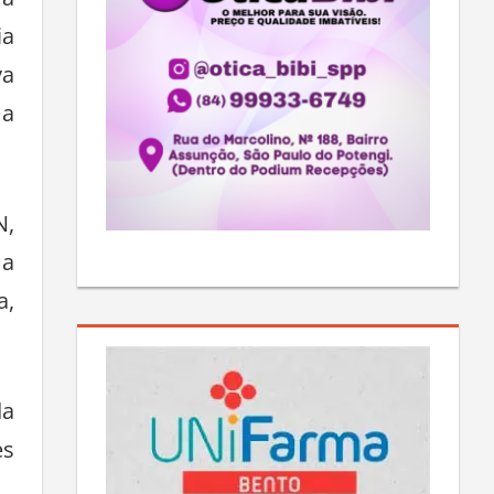
ia
va
 a
N,
 a
a,
da
es