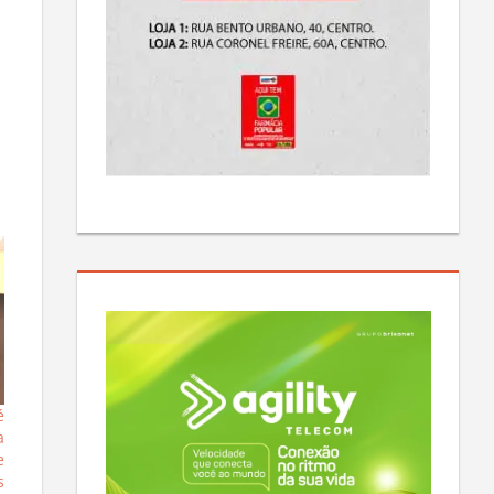
é
a
e
s