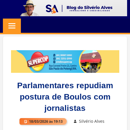
Skip
to
BLOG
Jornalismo
content
e
SILVERIO
Credibilidade
ALVES
Parlamentares repudiam
postura de Boulos com
jornalistas
Silvério Alves
18/03/2026 às 19:13