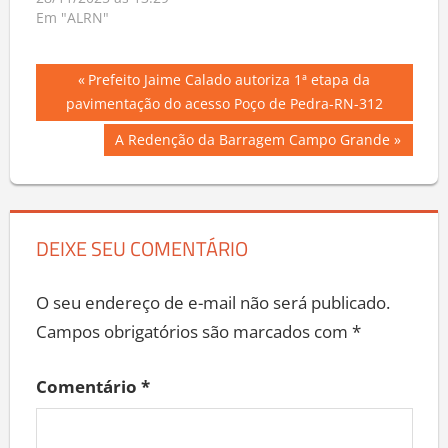
28/11/2025 às 13:29
Em "ALRN"
Navegação
Previous
Prefeito Jaime Calado autoriza 1ª etapa da
Post:
pavimentação do acesso Poço de Pedra-RN-312
de
Next
A Redenção da Barragem Campo Grande
Post
Post:
DEIXE SEU COMENTÁRIO
O seu endereço de e-mail não será publicado.
Campos obrigatórios são marcados com
*
Comentário
*