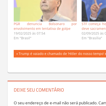
PGR denuncia Bolsonaro por
STF começa ho
envolvimento em tentativa de golpe
deve sacrament
19/02/2025 às 07:54
02/09/2025 às 
Em "Brasil"
Em "Brasília"
Navegação
Previous
Trump é vaiado e chamado de ‘Hitler do nosso tempo’
Post:
de
Post
DEIXE SEU COMENTÁRIO
O seu endereço de e-mail não será publicado.
Cam