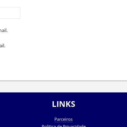
ail.
il.
LINKS
Parceiros