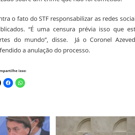
izado sobre um crime que não foi cometido.
ra o fato do STF responsabilizar as redes socia
licados. “É uma censura prévia isso que es
rtes do mundo”, disse. Já o Coronel Azeve
efendido a anulação do processo.
mpartilhe isso: