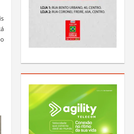
is
tá
do