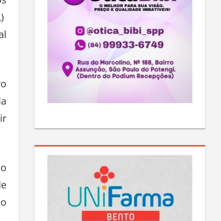
os
L)
al
ro
la
ir
 o
de
do