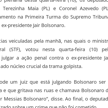
 plenária desta quarta-feira (10), os deputad
, Terezinha Maia (PL) e Coronel Azevedo (P
gamento na Primeira Turma do Supremo Tribun
 ex-presidente Jair Bolsonaro.
ias veiculadas pela manhã, nas quais o minist
l (STF), votou nesta quarta-feira (10) pe
julgar a ação penal contra o ex-presidente Ja
ado núcleo crucial da trama golpista.
de um juiz que está julgando Bolsonaro ser
la e que gritava nas ruas e chamava Bolsonaro 
r Messias Bolsonaro”, disse. Ao final, o deputa