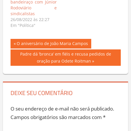
bandeiraço com Júnior
Rodoviário e
sindicalistas
26/08/2022 às 22:27
Em "Política"
Navegação
Previous
O aniversário de João Maria Campos
Post:
de
Next
Padre dá ‘bronca’ em fiéis e recusa pedidos de
Post:
oração para Odete Roitman
Post
DEIXE SEU COMENTÁRIO
O seu endereço de e-mail não será publicado.
Campos obrigatórios são marcados com
*