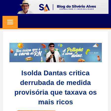
Skip
to
BLOG
Jornalismo
content
e
SILVERIO
Credibilidade
ALVES
Isolda Dantas critica
derrubada de medida
provisória que taxava os
mais ricos