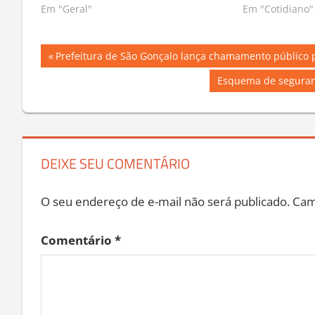
04/03/2023 às 12:19
05/02/2022 às 
Em "Geral"
Em "Cotidiano"
Navegação
Previous
Prefeitura de São Gonçalo lança chamamento público p
Post:
de
Next
Esquema de seguranç
Post:
Post
DEIXE SEU COMENTÁRIO
O seu endereço de e-mail não será publicado.
Cam
Comentário
*