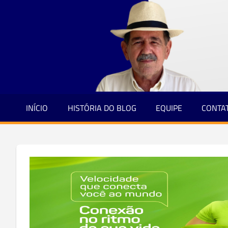
Jornalismo
Skip
e
to
Credibilidade
content
INÍCIO
HISTÓRIA DO BLOG
EQUIPE
CONTA