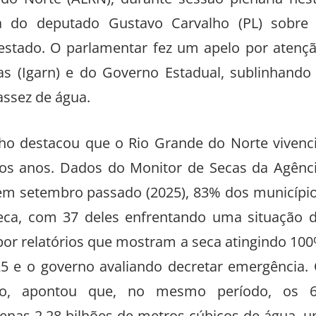
 do Norte (ALRN), durante sessão plenária nes
rta do deputado Gustavo Carvalho (PL) sobre
o estado. O parlamentar fez um apelo por atenç
as (Igarn) e do Governo Estadual, sublinhando
assez de água.
o destacou que o Rio Grande do Norte vivenc
imos anos. Dados do Monitor de Secas da Agênc
 em setembro passado (2025), 83% dos municípi
seca, com 37 deles enfrentando uma situação 
 por relatórios que mostram a seca atingindo 10
25 e o governo avaliando decretar emergência.
nto, apontou que, no mesmo período, os 