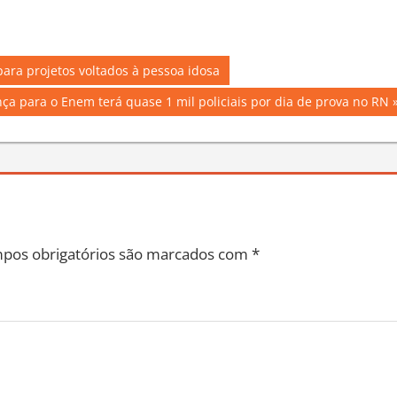
20:27
Em "Chuva"
ara projetos voltados à pessoa idosa
a para o Enem terá quase 1 mil policiais por dia de prova no RN
pos obrigatórios são marcados com
*