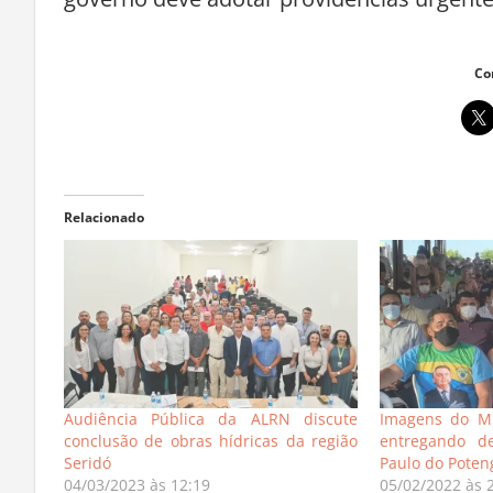
governo deve adotar providências urgente
Co
Relacionado
Audiência Pública da ALRN discute
Imagens do Mi
conclusão de obras hídricas da região
entregando de
Seridó
Paulo do Poten