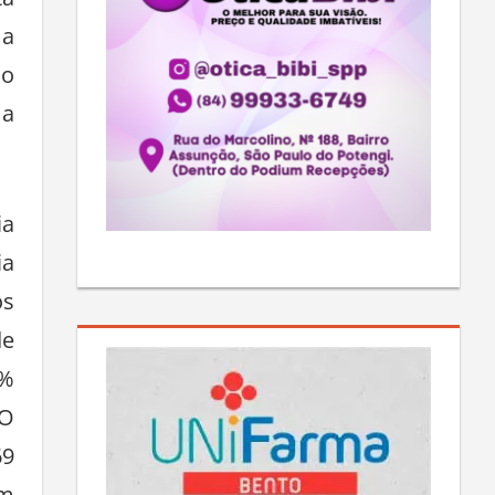
ta
 a
ão
 a
ia
ia
os
de
0%
 O
69