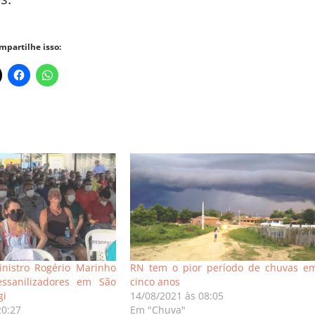
s.
mpartilhe isso:
nistro Rogério Marinho
RN tem o pior período de chuvas e
ssanilizadores em São
cinco anos
gi
14/08/2021 às 08:05