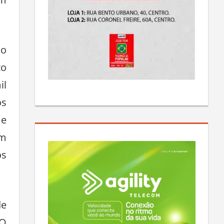
um
do
to
il
os
 e
em
os
de