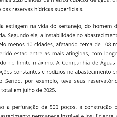
enas 2,28 bilhões de metros cúbicos de água, 
das reservas hídricas superficiais.
da estiagem na vida do sertanejo, do homem 
ria. Segundo ele, a instabilidade no abastecimen
elo menos 10 cidades, afetando cerca de 108 m
Seridó estão entre as mais atingidas, com long
ndo no limite máximo. A Companhia de Águas
pções constantes e rodízios no abastecimento 
o Seridó, por exemplo, teve seus reservatóri
otal em julho de 2025.
 a perfuração de 500 poços, a construção 