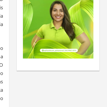
 O
is
da
da
no
 a
 O
 o
as
ta
 o