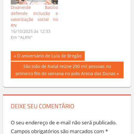
Divaneide Basílio
defende inclusão e
valorização social no
RN
16/10/2025 às 12:33
Em "ALRN"
Navegação
Previous
O aniversário de Lula de Bregão
Post:
de
Next
São João de Natal reúne 290 mil pessoas no
Post:
primeiro fim de semana no polo Arena das Dunas
Post
DEIXE SEU COMENTÁRIO
O seu endereço de e-mail não será publicado.
Campos obrigatórios são marcados com
*