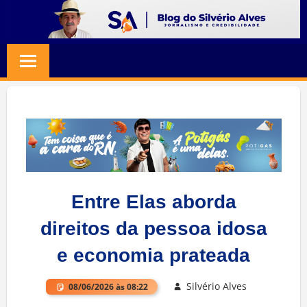
Skip
to
BLOG
Jornalismo
content
e
SILVERIO
Credibilidade
ALVES
Entre Elas aborda
direitos da pessoa idosa
e economia prateada
Silvério Alves
08/06/2026 às 08:22