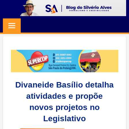
Skip
to
BLOG
Jornalismo
content
e
SILVERIO
Credibilidade
ALVES
Divaneide Basílio detalha
atividades e propõe
novos projetos no
Legislativo