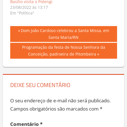
Basílio visita o Potengi
23/08/2022 às 13:17
Em "Política"
Navegação
Previous
Dom João Cardoso celebrou a Santa Missa, em
Post:
Santa Maria/RN
de
Next
Programação da festa de Nossa Senhora da
Post
Post:
Conceição, padroeira de Pitombeira
DEIXE SEU COMENTÁRIO
O seu endereço de e-mail não será publicado.
Campos obrigatórios são marcados com
*
Comentário
*