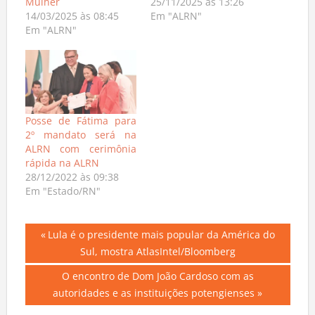
Mulher
25/11/2025 às 13:26
14/03/2025 às 08:45
Em "ALRN"
Em "ALRN"
Posse de Fátima para
2º mandato será na
ALRN com cerimônia
rápida na ALRN
28/12/2022 às 09:38
Em "Estado/RN"
Navegação
Previous
Lula é o presidente mais popular da América do
Post:
Sul, mostra AtlasIntel/Bloomberg
de
Next
O encontro de Dom João Cardoso com as
Post
Post:
autoridades e as instituições potengienses