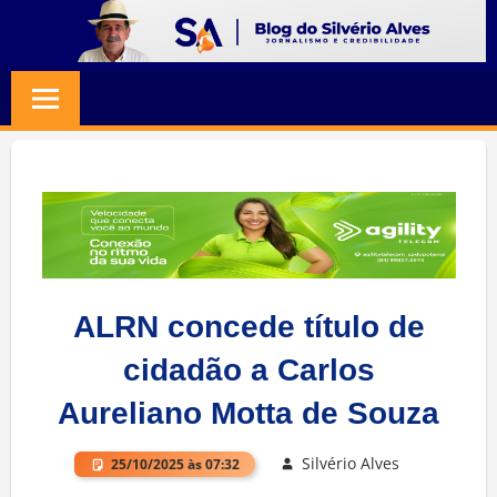
Skip
to
BLOG
Jornalismo
content
e
SILVERIO
Credibilidade
ALVES
ALRN concede título de
cidadão a Carlos
Aureliano Motta de Souza
Silvério Alves
25/10/2025 às 07:32