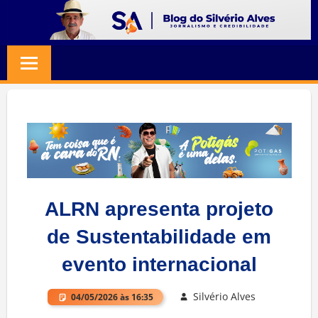
Skip
to
BLOG
Jornalismo
content
e
SILVERIO
Credibilidade
ALVES
ALRN apresenta projeto
de Sustentabilidade em
evento internacional
Silvério Alves
04/05/2026 às 16:35