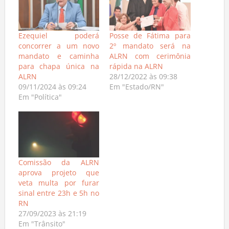
Ezequiel poderá
Posse de Fátima para
concorrer a um novo
2º mandato será na
mandato e caminha
ALRN com cerimônia
para chapa única na
rápida na ALRN
ALRN
28/12/2022 às 09:38
09/11/2024 às 09:24
Em "Estado/RN"
Em "Política"
Comissão da ALRN
aprova projeto que
veta multa por furar
sinal entre 23h e 5h no
RN
27/09/2023 às 21:19
Em "Trânsito"