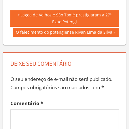
Navegação
Previous
Lagoa de Velhos e São Tomé prestigiaram a 27ª
Post:
Expo Potengi
de
Next
O falecimento do potengiense Rivan Lima da Silva
Post
Post:
DEIXE SEU COMENTÁRIO
O seu endereço de e-mail não será publicado.
Campos obrigatórios são marcados com
*
Comentário
*