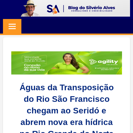
Skip
to
BLOG
Jornalismo
content
e
SILVERIO
Credibilidade
ALVES
Águas da Transposição
do Rio São Francisco
chegam ao Seridó e
abrem nova era hídrica