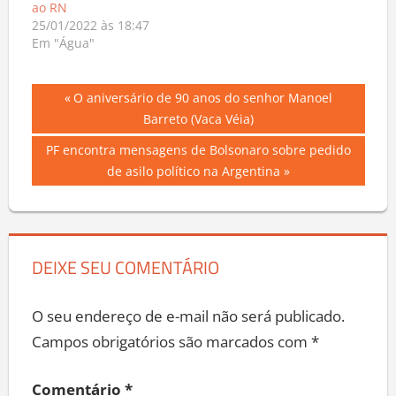
ao RN
25/01/2022 às 18:47
Em "Água"
Navegação
Previous
O aniversário de 90 anos do senhor Manoel
Post:
Barreto (Vaca Véia)
de
Next
PF encontra mensagens de Bolsonaro sobre pedido
Post
Post:
de asilo político na Argentina
DEIXE SEU COMENTÁRIO
O seu endereço de e-mail não será publicado.
Campos obrigatórios são marcados com
*
Comentário
*