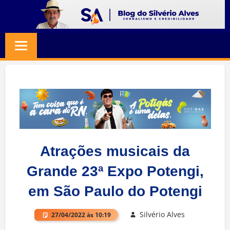
Skip
to
BLOG
Jornalismo
content
e
SILVERIO
Credibilidade
ALVES
Atrações musicais da
Grande 23ª Expo Potengi,
em São Paulo do Potengi
Silvério Alves
27/04/2022 às 10:19