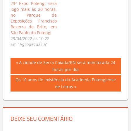
23ª Expo Potengi será
logo mais às 20 horas,
no Parque de
Exposições Francisco
Bezerra de Brito, em
São Paulo do Potengi
29/04/2022 às 10:22
Em "Agropecuária"
Navegação
Previous
A cidade de Serra Caiada/RN será monitorada 24
Post:
horas por dia
de
Next
Os 10 anos de existência da Academia Potengiense
Post
Post:
de Letras
DEIXE SEU COMENTÁRIO