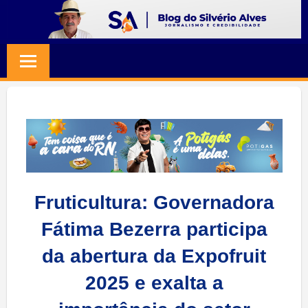
Skip
to
BLOG
Jornalismo
content
e
SILVERIO
Credibilidade
ALVES
Fruticultura: Governadora
Fátima Bezerra participa
da abertura da Expofruit
2025 e exalta a