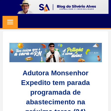
Skip
to
BLOG
Jornalismo
content
e
SILVERIO
Credibilidade
ALVES
Adutora Monsenhor
Expedito tem parada
programada de
abastecimento na