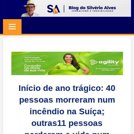
Skip
to
BLOG
Jornalismo
content
e
SILVERIO
Credibilidade
ALVES
Início de ano trágico: 40
pessoas morreram num
incêndio na Suíça;
outras11 pessoas