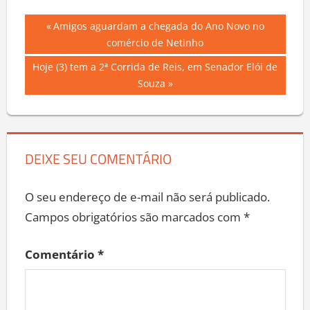
Navegação
Previous
Amigos aguardam a chegada do Ano Novo no
Post:
comércio de Netinho
de
Next
Hoje (3) tem a 2ª Corrida de Reis, em Senador Elói de
Post
Post:
Souza
DEIXE SEU COMENTÁRIO
O seu endereço de e-mail não será publicado.
Campos obrigatórios são marcados com
*
Comentário
*