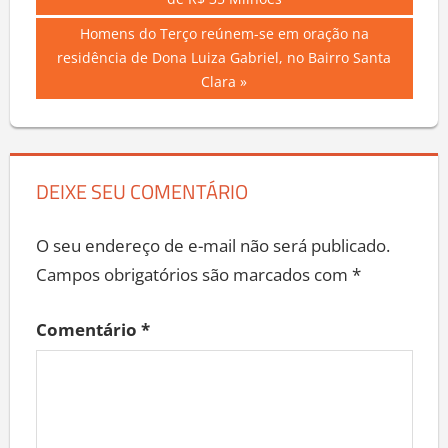
Post:
de R$ 35 Milhões
de
Next
Homens do Terço reúnem-se em oração na
Post
Post:
residência de Dona Luiza Gabriel, no Bairro Santa
Clara
DEIXE SEU COMENTÁRIO
O seu endereço de e-mail não será publicado.
Campos obrigatórios são marcados com
*
Comentário
*