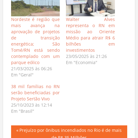
Nordeste é região que
Walter Alves
mais avança na
representa o RN em
aprovação de projetos
missão ao Oriente
de transição
Médio para atrair R$ 6
energética; São
bilhões em
Tomé/RN está sendo
investimentos
contemplado com um
23/05/2025 às 21:26
parque eólico
Em "Economia"
21/03/2025 às 06:26
Em "Geral"
38 mil famílias no RN
serão beneficiadas por
Projeto Sertão Vivo
25/10/2023 às 12:14
Em "Brasil"
Navegação
Previous
Prejuízo por ônibus incendiados no Rio é de mais