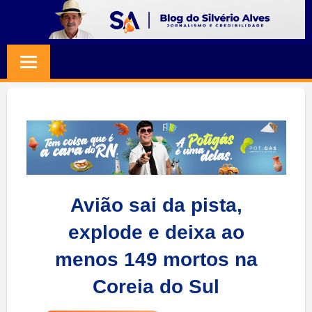
Skip
to
BLOG
Jornalismo
content
e
SILVERIO
Credibilidade
ALVES
Avião sai da pista,
explode e deixa ao
menos 149 mortos na
Coreia do Sul