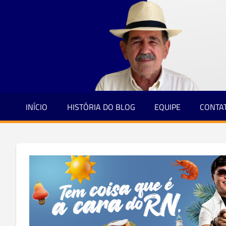
Jornalismo
Skip
e
to
Credibilidade
content
INÍCIO
HISTÓRIA DO BLOG
EQUIPE
CONTA