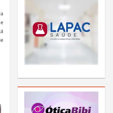
ra
 e
tá
de