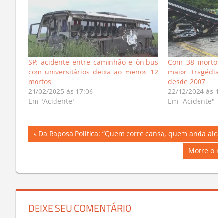
SP: acidente entre caminhão e ônibus
Com 38 morto
com universitários deixa ao menos 12
maior tragédi
mortos
desde 2007
21/02/2025 às 17:06
22/12/2024 às 
Em "Acidente"
Em "Acidente"
Navegação
Previous
Da Raposa Política: “Quem corre cansa, quem anda alc
Post:
de
Next
Morre o 
Post:
Post
DEIXE SEU COMENTÁRIO