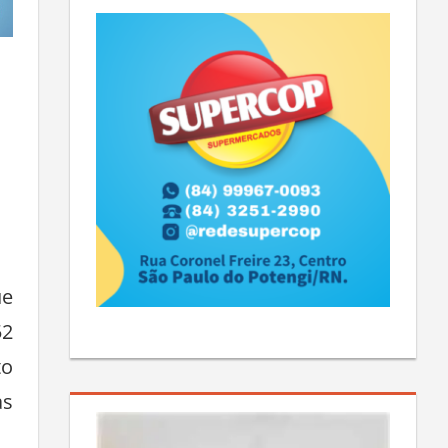
ue
52
to
as