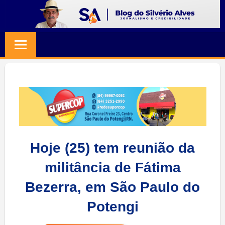
Skip
to
BLOG
Jornalismo
content
e
SILVERIO
Credibilidade
ALVES
Hoje (25) tem reunião da
militância de Fátima
Bezerra, em São Paulo do
Potengi