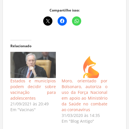
Compartilhe isso:
Relacionado
Estados e municípios
Moro, orientado por
podem decidir sobre
Bolsonaro, autoriza o
vacinação para
uso da Força Nacional
adolescentes
em apoio ao Ministério
21/09/2021 às 20:49
da Saúde no combate
Em "Vacinas"
ao coronavírus
31/03/2020 às 14:35
Em "Blog Antigo"