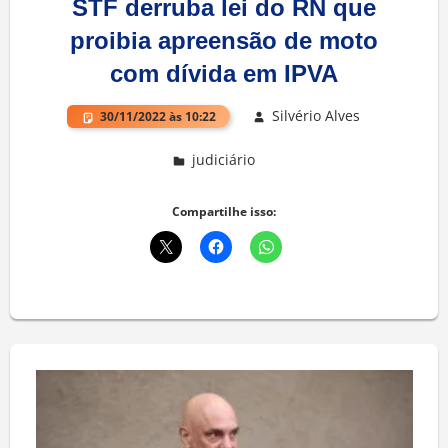
STF derruba lei do RN que
proibia apreensão de moto
com dívida em IPVA
Silvério Alves
30/11/2022 às 10:22
judiciário
Deixe um comentário
Compartilhe isso: